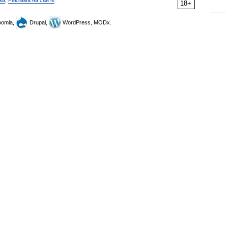
ка
,
Реклама на сайте
18+
omla,
Drupal,
WordPress, MODx.