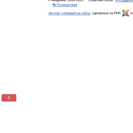
© Академик, 2000-2026
Обратная связь:
Техподдерж
👣 Путешествия
Экспорт словарей на сайты
, сделанные на PHP,
Jo
3