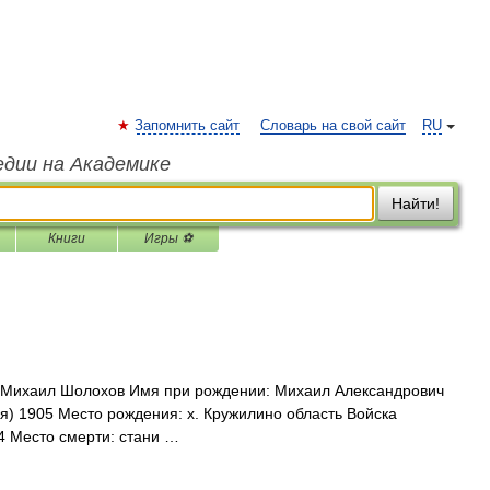
Запомнить сайт
Словарь на свой сайт
RU
едии на Академике
Найти!
Книги
Игры ⚽
Михаил Шолохов Имя при рождении: Михаил Александрович
я) 1905 Место рождения: х. Кружилино область Войска
4 Место смерти: стани …